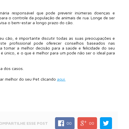
inária responsável que pode prevenir inúmeras doenças e
ara o controle da população de animais de rua. Longe de ser
visa o bem-estar a longo prazo do cão.
seu cão, é importante discutir todas as suas preocupações e
ste profissional pode oferecer conselhos baseados nas
 a tomar a melhor decisão para a saúde e felicidade do seu
é único, e o que é melhor para um pode não ser o ideal para
a dos casos.
dar melhor do seu Pet clicando
aqui.
OMPARTILHE
ESSE POST
00
00