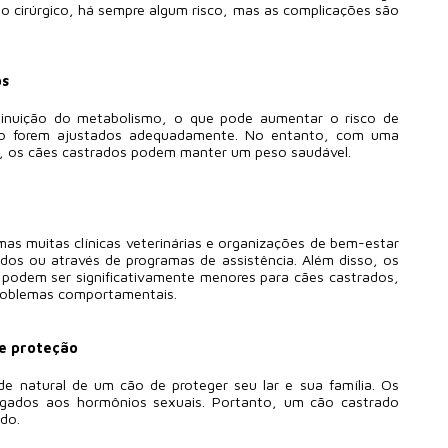
o cirúrgico, há sempre algum risco, mas as complicações são
os
inuição do metabolismo, o que pode aumentar o risco de
não forem ajustados adequadamente. No entanto, com uma
ar, os cães castrados podem manter um peso saudável.
mas muitas clínicas veterinárias e organizações de bem-estar
dos ou através de programas de assistência. Além disso, os
 podem ser significativamente menores para cães castrados,
problemas comportamentais.
de proteção
e natural de um cão de proteger seu lar e sua família. Os
ligados aos hormônios sexuais. Portanto, um cão castrado
do.