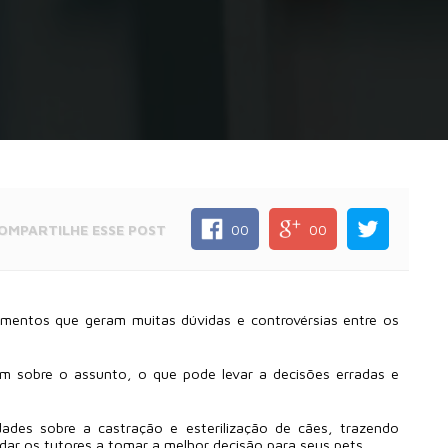
OMPARTILHE
ESSE POST
00
00
dimentos que geram muitas dúvidas e controvérsias entre os
am sobre o assunto, o que pode levar a decisões erradas e
des sobre a castração e esterilização de cães, trazendo
dar os tutores a tomar a melhor decisão para seus pets.